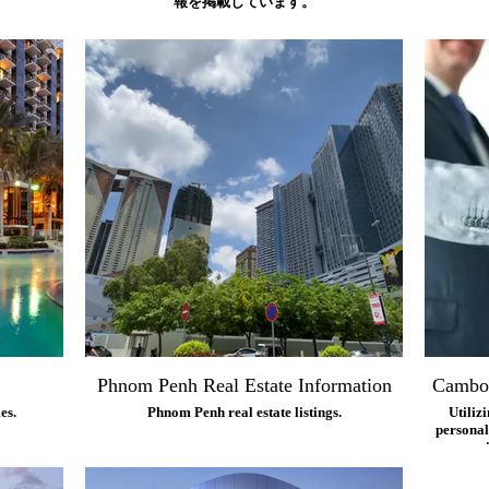
報を掲載しています。
Phnom Penh Real Estate Information
Cambod
es.
Phnom Penh real estate listings.
Utiliz
personal
cons