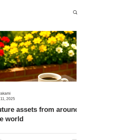
akami
 11, 2025
uture assets from around
he world