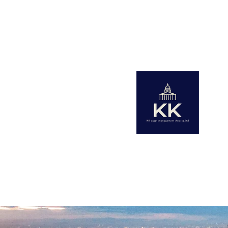
KK Asset Management Asia co., Ltd
Future
Real e
Global
KK Asset 
Home
Cambodia condminium