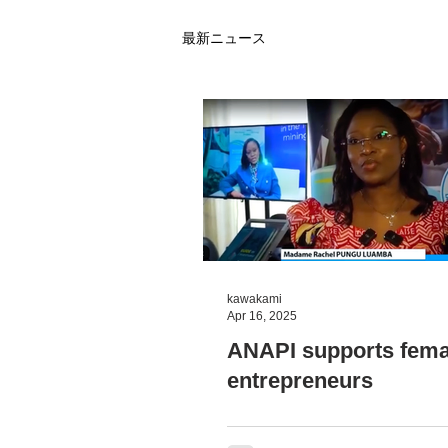
最新ニュース
kawakami
Apr 16, 2025
ANAPI supports fema
entrepreneurs