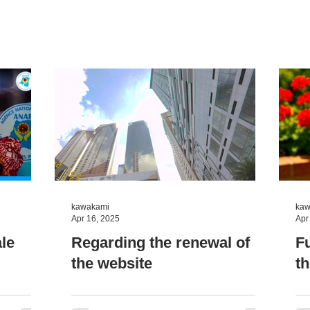
kawakami
kaw
Apr 16, 2025
Apr
le
Regarding the renewal of
F
the website
t