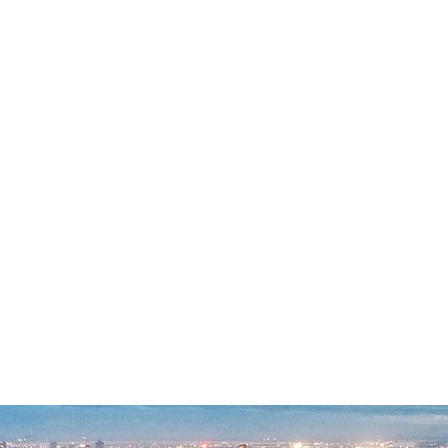
. Cambodia
 assets from around the world
state research company in emerging and developing countries
 Real Estate Information Collection
Management Asia co., Ltd.
Phnom Penh Portal
E-mail newsletter registration
新しい