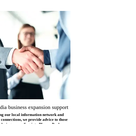
ia business expansion support
ing our local information network and
 connections, we provide advice to those
idering expanding into Phnom Penh.